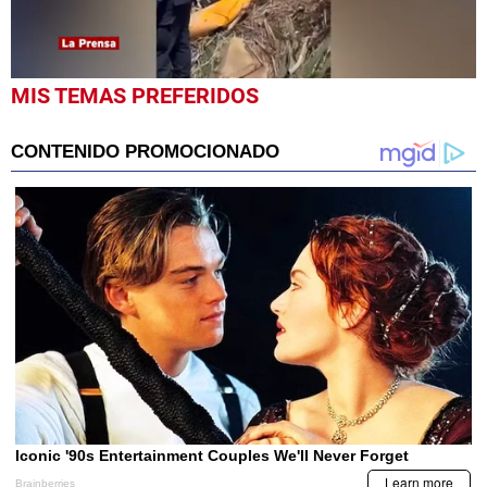
0
MIS TEMAS PREFERIDOS
seconds
of
22
seconds