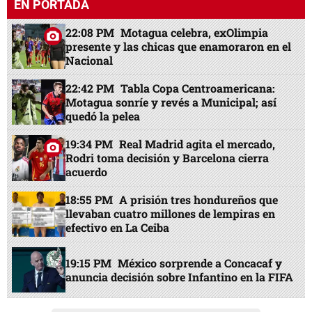
EN PORTADA
22:08 PM
Motagua celebra, exOlimpia
presente y las chicas que enamoraron en el
Nacional
22:42 PM
Tabla Copa Centroamericana:
Motagua sonríe y revés a Municipal; así
quedó la pelea
19:34 PM
Real Madrid agita el mercado,
Rodri toma decisión y Barcelona cierra
acuerdo
18:55 PM
A prisión tres hondureños que
llevaban cuatro millones de lempiras en
efectivo en La Ceiba
19:15 PM
México sorprende a Concacaf y
anuncia decisión sobre Infantino en la FIFA