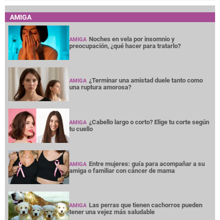
AMIGA
Noches en vela por insomnio y
AMIGA
preocupación, ¿qué hacer para tratarlo?
¿Terminar una amistad duele tanto como
AMIGA
una ruptura amorosa?
¿Cabello largo o corto? Elige tu corte según
AMIGA
tu cuello
Entre mujeres: guía para acompañar a su
AMIGA
amiga o familiar con cáncer de mama
Las perras que tienen cachorros pueden
AMIGA
tener una vejez más saludable