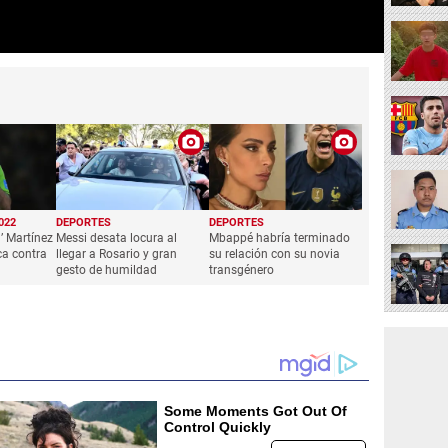
022
DEPORTES
DEPORTES
u’ Martínez
Messi desata locura al
Mbappé habría terminado
ca contra
llegar a Rosario y gran
su relación con su novia
gesto de humildad
transgénero