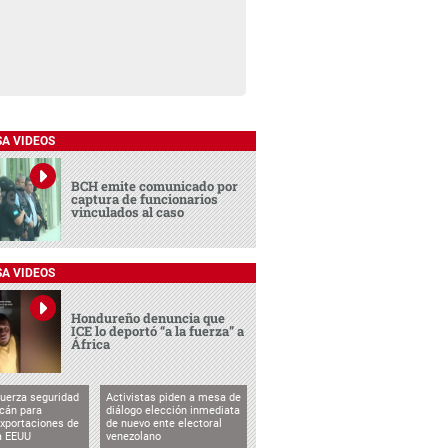
SA VIDEOS
BCH emite comunicado por
captura de funcionarios
vinculados al caso
SA VIDEOS
Hondureño denuncia que
ICE lo deportó “a la fuerza” a
África
uerza seguridad
Activistas piden a mesa de
cán para
diálogo elección inmediata
exportaciones de
de nuevo ente electoral
a EEUU
venezolano