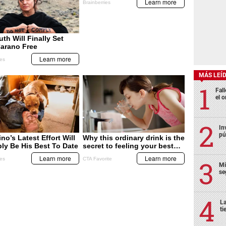
MÁS LEÍ
Fall
el o
In
pú
Mi
se
La
ti