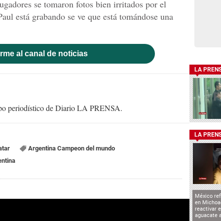
jugadores se tomaron fotos bien irritados por el
Paul está grabando se ve que está tomándose una
rme al canal de noticias
LA PREN
uipo periodístico de Diario LA PRENSA.
LA PREN
atar
Argentina Campeon del mundo
entina
México ref
en Michoa
reactivar 
aguacate 