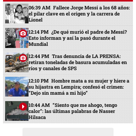
06:39 AM
Fallece Jorge Messi a los 68 años:
el pilar clave en el origen y la carrera de
Lionel
12:14 PM
¿De qué murió el padre de Messi?
Esto informan y así la pasó durante el
Mundial
12:44 PM
Tras denuncia de LA PRENSA:
retiran toneladas de basura acumuladas en
ríos y canales de SPS
12:10 PM
Hombre mata a su mujer y hiere a
su hijastra en Lempira; confesó el crimen:
“Dejo sin mamá a mi hijo”
10:44 AM
“Siento que me ahogo, tengo
calor”: las últimas palabras de Nasser
Hilsaca