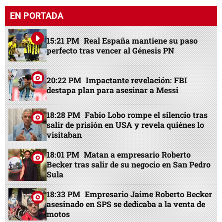
EN PORTADA
15:21 PM
Real España mantiene su paso
perfecto tras vencer al Génesis PN
20:22 PM
Impactante revelación: FBI
destapa plan para asesinar a Messi
18:28 PM
Fabio Lobo rompe el silencio tras
salir de prisión en USA y revela quiénes lo
visitaban
18:01 PM
Matan a empresario Roberto
Becker tras salir de su negocio en San Pedro
Sula
18:33 PM
Empresario Jaime Roberto Becker
asesinado en SPS se dedicaba a la venta de
motos