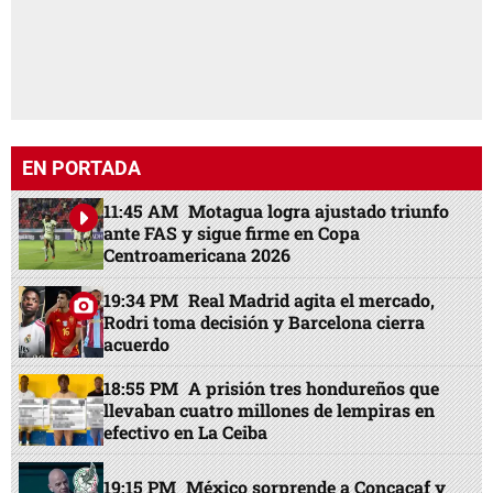
EN PORTADA
11:45 AM
Motagua logra ajustado triunfo
ante FAS y sigue firme en Copa
Centroamericana 2026
19:34 PM
Real Madrid agita el mercado,
Rodri toma decisión y Barcelona cierra
acuerdo
18:55 PM
A prisión tres hondureños que
llevaban cuatro millones de lempiras en
efectivo en La Ceiba
19:15 PM
México sorprende a Concacaf y