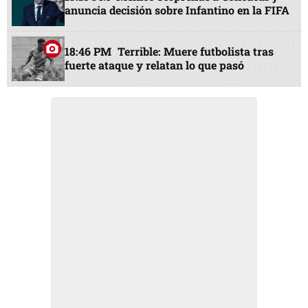
anuncia decisión sobre Infantino en la FIFA
18:46 PM
Terrible: Muere futbolista tras
fuerte ataque y relatan lo que pasó