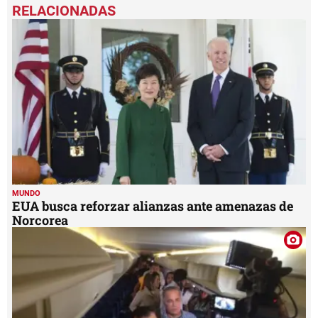
seconds
of
55
seconds
MUNDO
EUA busca reforzar alianzas ante amenazas de
Norcorea