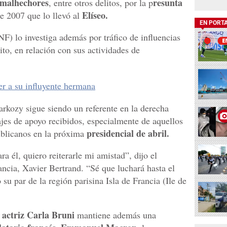
 malhechores
resunta
, entre otros delitos, por la p
Elíseo.
e 2007 que lo llevó al
EN PORT
F) lo investiga además por tráfico de influencias
ito, en relación con sus actividades de
r a su influyente hermana
Sarkozy sigue siendo un referente en la derecha
es de apoyo recibidos, especialmente de aquellos
presidencial de abril.
ublicanos en la próxima
ra él, quiero reiterarle mi amistad”, dijo el
ancia, Xavier Bertrand. “Sé que luchará hasta el
o su par de la región parisina Isla de Francia (Ile de
 actriz Carla Bruni
mantiene además una