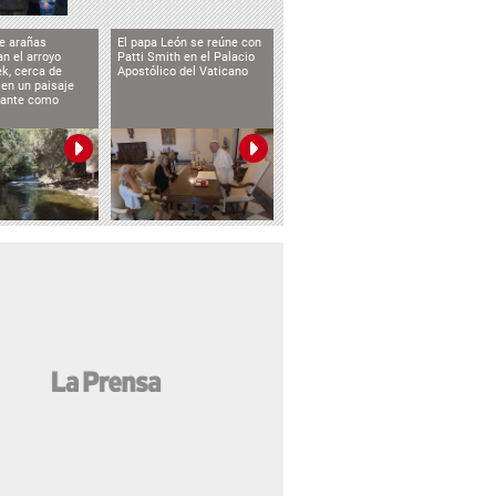
e arañas
El papa León se reúne con
n el arroyo
Patti Smith en el Palacio
k, cerca de
Apostólico del Vaticano
 en un paisaje
etante como