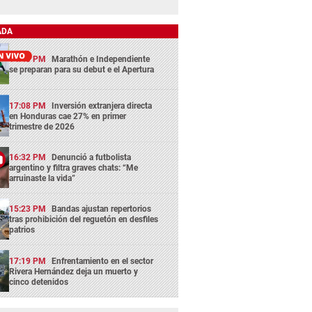
ADA
14:43 PM
Marathón e Independiente
se preparan para su debut e el Apertura
17:08 PM
Inversión extranjera directa
en Honduras cae 27% en primer
trimestre de 2026
16:32 PM
Denunció a futbolista
argentino y filtra graves chats: “Me
arruinaste la vida”
15:23 PM
Bandas ajustan repertorios
tras prohibición del reguetón en desfiles
patrios
17:19 PM
Enfrentamiento en el sector
Rivera Hernández deja un muerto y
cinco detenidos