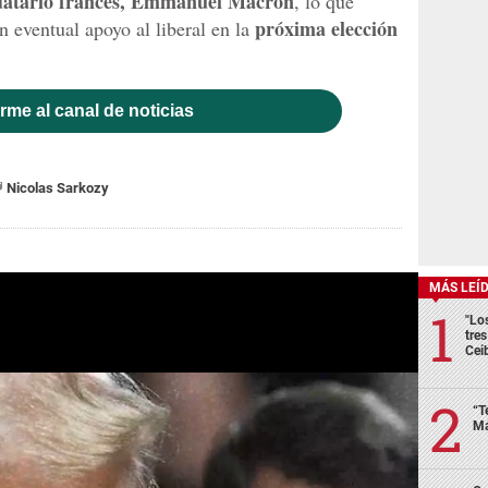
atario francés,
Emmanuel Macron
, lo que
próxima elección
 eventual apoyo al liberal en la
rme al canal de noticias
Nicolas Sarkozy
MÁS LEÍ
"Lo
tre
Cei
“T
Má