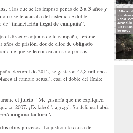
dos,
2 a 3 años y
a los que se les impuso penas de
Millones d
ado no se le acusaba del sistema de doble
transforma
Nahal Sore
n ilegal de campaña”.
o de “financiació
Jerusalén,
tan inqui
hermoso
jo el director adjunto de la campaña, Jérôme
e obligado
s años de prisión, dos de ellos d
licitó de que se le condenara solo por sus
paña electoral de 2012, se gastaron 42,8 millones
ólares
al cambio actual), casi el doble del límite
juicio
urante el
. “Me gustaría que me expliquen
ue en 2007. ¡Es falso!”, agregó. Su defensa había
ninguna factura”.
irmó
tos otros procesos. La justicia lo acusa de