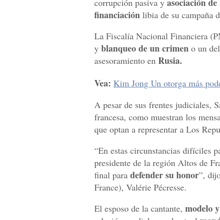
asociación de
corrupción pasiva y
financiación
libia de su campaña d
La Fiscalía Nacional Financiera (PN
blanqueo de un crimen
y
o un del
Rusia.
asesoramiento en
Vea:
Kim Jong Un otorga más pode
A pesar de sus frentes judiciales, 
francesa, como muestran los mensaj
que optan a representar a Los Rep
“En estas circunstancias difíciles pa
presidente de la región Altos de Fr
defender su honor
final para
”, dij
France), Valérie Pécresse.
modelo y
El esposo de la cantante,