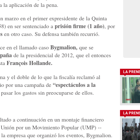
a la aplicación de la pena.
 en marzo en el primer expresidente de la Quinta
prisión firme (1 año)
58) en ser sentenciado a
, por
as
en otro caso. Su defensa también recurrió.
Bygmalion,
ce en el llamado caso
que se
mpaña
de la presidencial de 2012, que el entonces
François Hollande.
sta
LA PREN
a y el doble de lo que la fiscalía reclamó al
“espectáculos a la
año por una campaña de
 pasar los gastos sin preocuparse de ellos.
LA PREN
ultado a continuación en un montaje financiero
sta Unión por un Movimiento Popular (UMP) --
y la empresa que organizó los eventos, Bygmalion.