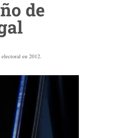
ño de
gal
 electoral en 2012.