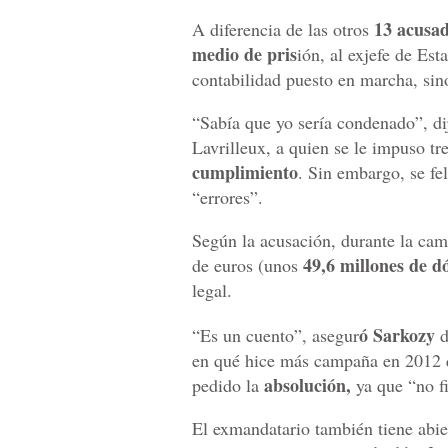
13 acusa
A diferencia de las otros
medio de pris
ión, al exjefe de Est
contabilidad puesto en marcha, sin
“Sabía que yo sería condenado”, di
Lavrilleux, a quien se le impuso tre
cumplimiento
. Sin embargo, se fe
“errores”.
Según la acusación, durante la cam
49,6 millones de d
de euros (unos
legal.
ó Sarkozy
“Es un cuento”, asegur
d
en qué hice más campaña en 2012 q
absolución,
pedido la
ya que “no f
El exmandatario también tiene abier