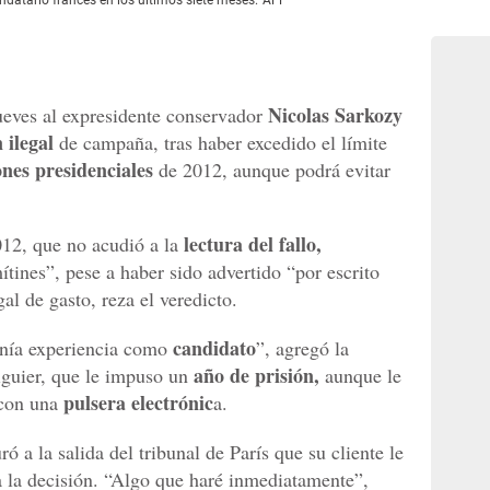
Nicolas Sarkozy
jueves al expresidente conservador
n ilegal
de campaña, tras haber excedido el límite
ones presidenciales
de 2012, aunque podrá evitar
lectura del fallo,
012, que no acudió a la
tines”, pese a haber sido advertido “por escrito
gal de gasto, reza el veredicto.
candidato
enía experiencia como
”, agregó la
año de prisión,
Viguier, que le impuso un
aunque le
pulsera electrónic
 con una
a.
 a la salida del tribunal de París que su cliente le
a la decisión. “Algo que haré inmediatamente”,