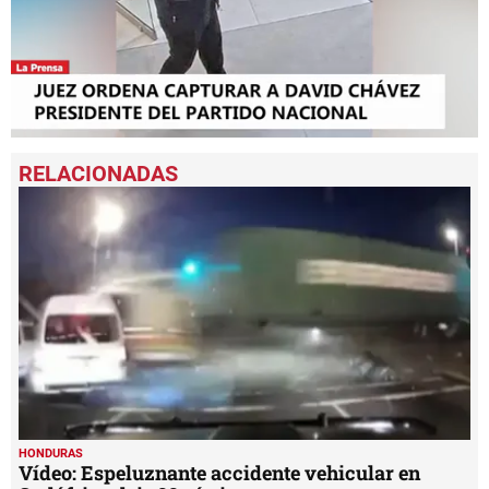
0
seconds
of
1
minute,
53
seconds
HONDURAS
Vídeo: Espeluznante accidente vehicular en