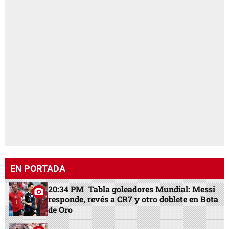
EN PORTADA
20:34 PM
Tabla goleadores Mundial: Messi
responde, revés a CR7 y otro doblete en Bota
de Oro