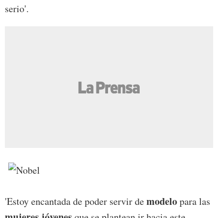
serio'.
modelo
'Estoy encantada de poder servir de
para las
mujeres jóvenes
que se plantean ir hacia este