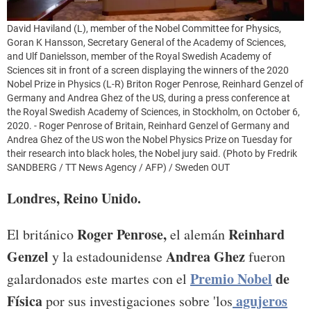
David Haviland (L), member of the Nobel Committee for Physics,
Goran K Hansson, Secretary General of the Academy of Sciences,
and Ulf Danielsson, member of the Royal Swedish Academy of
Sciences sit in front of a screen displaying the winners of the 2020
Nobel Prize in Physics (L-R) Briton Roger Penrose, Reinhard Genzel of
Germany and Andrea Ghez of the US, during a press conference at
the Royal Swedish Academy of Sciences, in Stockholm, on October 6,
2020. - Roger Penrose of Britain, Reinhard Genzel of Germany and
Andrea Ghez of the US won the Nobel Physics Prize on Tuesday for
their research into black holes, the Nobel jury said. (Photo by Fredrik
SANDBERG / TT News Agency / AFP) / Sweden OUT
Londres, Reino Unido.
Roger Penrose,
Reinhard
El británico
el alemán
Genzel
Andrea Ghez
y la estadounidense
fueron
Premio Nobel
de
galardonados este martes con el
Física
agujeros
por sus investigaciones sobre 'los