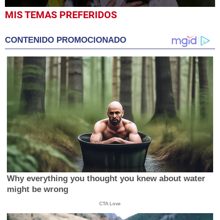
0
MIS TEMAS PREFERIDOS
seconds
of
58
CONTENIDO PROMOCIONADO
seconds
Why everything you thought you knew about water
might be wrong
CTA Love