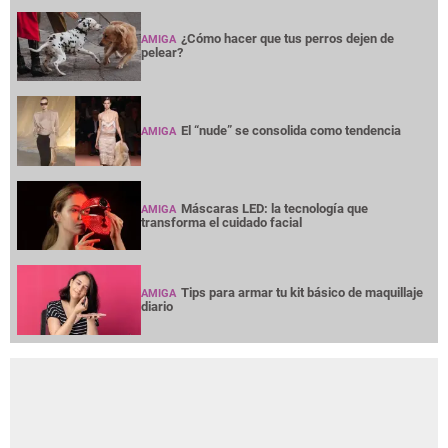
¿Cómo hacer que tus perros dejen de
AMIGA
pelear?
El “nude” se consolida como tendencia
AMIGA
Máscaras LED: la tecnología que
AMIGA
transforma el cuidado facial
Tips para armar tu kit básico de maquillaje
AMIGA
diario