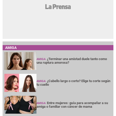
AMIGA
¿Terminar una amistad duele tanto como
AMIGA
una ruptura amorosa?
¿Cabello largo o corto? Elige tu corte según
AMIGA
tu cuello
Entre mujeres: guía para acompañar a su
AMIGA
amiga o familiar con cáncer de mama