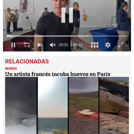
0
seconds
of
41
MUNDO
seconds
Un artista francés incuba huevos en París