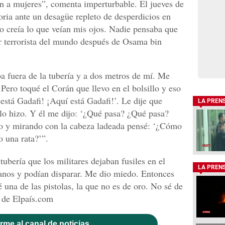
n a mujeres”, comenta imperturbable. El jueves de
oria ante un desagüe repleto de desperdicios en
“No creía lo que veían mis ojos. Nadie pensaba que
r terrorista del mundo después de Osama bin
ba fuera de la tubería y a dos metros de mí. Me
ero toqué el Corán que llevo en el bolsillo y eso
 está Gadafi! ¡Aquí está Gadafi!’. Le dije que
LA PREN
 lo hizo. Y él me dijo: ‘¿Qué pasa? ¿Qué pasa?
o y mirando con la cabeza ladeada pensé: ‘¿Cómo
o una rata?’”.
tubería que los militares dejaban fusiles en el
LA PREN
manos y podían disparar. Me dio miedo. Entonces
 una de las pistolas, la que no es de oro. No sé de
 de Elpaís.com
rme al canal de noticias