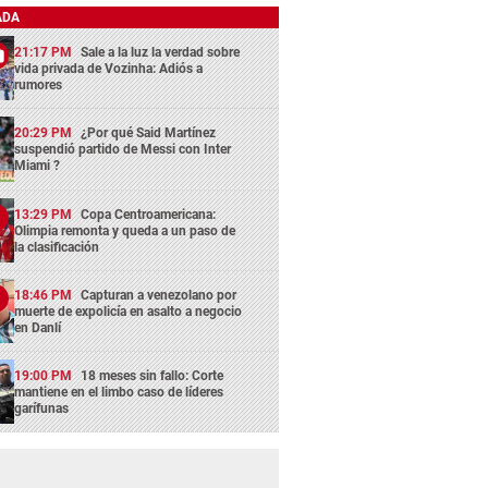
ADA
21:17 PM
Sale a la luz la verdad sobre
vida privada de Vozinha: Adiós a
rumores
20:29 PM
¿Por qué Said Martínez
suspendió partido de Messi con Inter
Miami ?
13:29 PM
Copa Centroamericana:
Olimpia remonta y queda a un paso de
la clasificación
18:46 PM
Capturan a venezolano por
muerte de expolicía en asalto a negocio
en Danlí
19:00 PM
18 meses sin fallo: Corte
mantiene en el limbo caso de líderes
garífunas