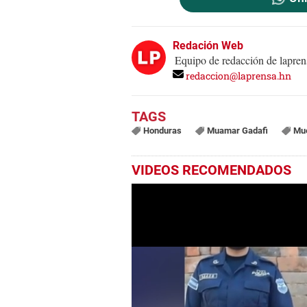
Redación Web
Equipo de redacción de lapren
redaccion@laprensa.hn
Honduras
Muamar Gadafi
Mu
VIDEOS RECOMENDADOS