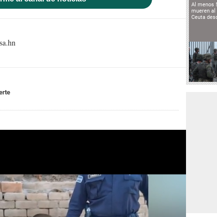
Al menos 
mueren al 
Ceuta des
sa.hn
erte