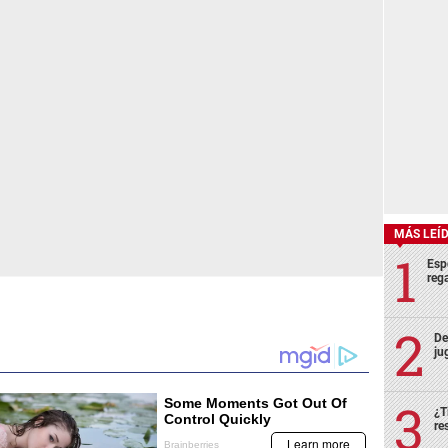
MÁS LEÍ
Esp
rega
De
ju
¿T
re