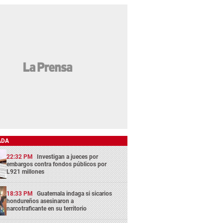
ADA
22:32 PM
Investigan a jueces por
embargos contra fondos públicos por
L921 millones
18:33 PM
Guatemala indaga si sicarios
hondureños asesinaron a
narcotraficante en su territorio