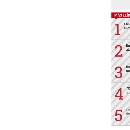
MÁS LEÍ
Fall
el o
En
at
Ba
me
“C
ir
La
ti