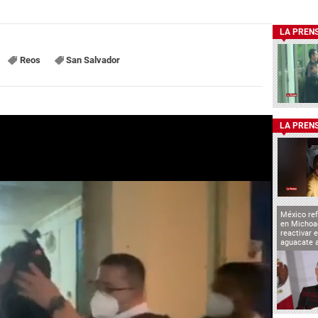
LA PREN
Reos
San Salvador
LA PREN
México ref
en Michoa
reactivar 
aguacate 