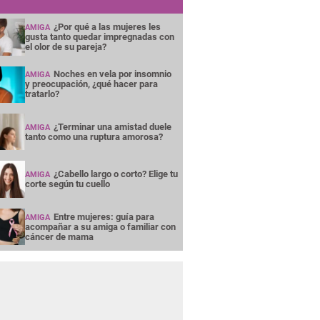
¿Por qué a las mujeres les
AMIGA
gusta tanto quedar impregnadas con
el olor de su pareja?
Noches en vela por insomnio
AMIGA
y preocupación, ¿qué hacer para
tratarlo?
¿Terminar una amistad duele
AMIGA
tanto como una ruptura amorosa?
¿Cabello largo o corto? Elige tu
AMIGA
corte según tu cuello
Entre mujeres: guía para
AMIGA
acompañar a su amiga o familiar con
cáncer de mama