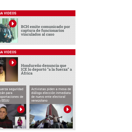
SA VIDEOS
BCH emite comunicado por
captura de funcionarios
vinculados al caso
SA VIDEOS
Hondureño denuncia que
ICE lo deportó “a la fuerza” a
África
uerza seguridad
Activistas piden a mesa de
cán para
diálogo elección inmediata
exportaciones de
de nuevo ente electoral
a EEUU
venezolano