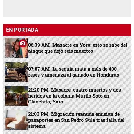
EN PORTADA
06:39 AM
Masacre en Yoro: esto se sabe del
ataque que dejó seis muertos
07:07 AM
La sequía mata a más de 400
reses y amenaza al ganado en Honduras
21:20 PM
Masacre: cuatro muertos y dos
heridos en la colonia Murilo Soto en
Olanchito, Yoro
21:03 PM
Migración reanuda emisión de
pasaportes en San Pedro Sula tras falla del
sistema