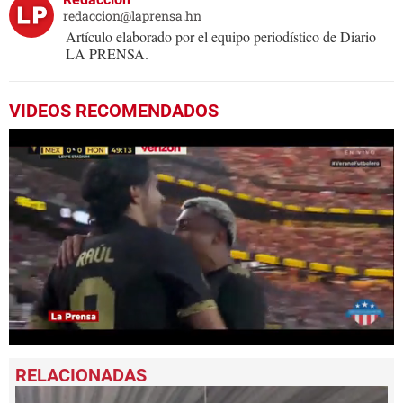
redaccion@laprensa.hn
Artículo elaborado por el equipo periodístico de Diario
LA PRENSA.
VIDEOS RECOMENDADOS
0
seconds
of
50