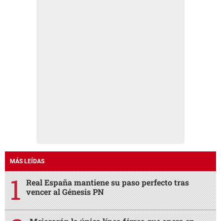
MÁS LEÍDAS
Real España mantiene su paso perfecto tras
vencer al Génesis PN