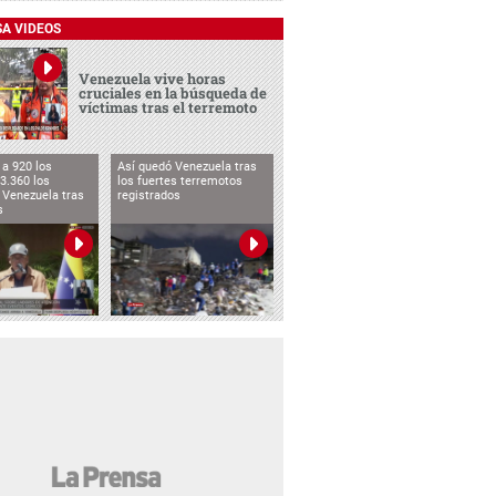
SA VIDEOS
Venezuela vive horas
cruciales en la búsqueda de
víctimas tras el terremoto
a 920 los
Así quedó Venezuela tras
3.360 los
los fuertes terremotos
 Venezuela tras
registrados
s