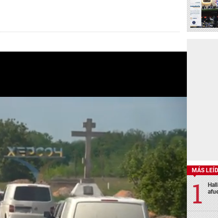
MÁS LEÍ
Hal
afu