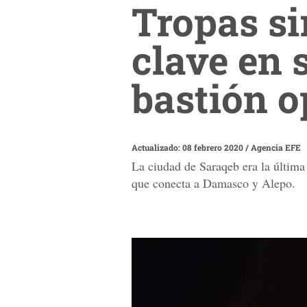
Tropas si
clave en 
bastión o
Actualizado: 08 febrero 2020
/
Agencia EFE
La ciudad de Saraqeb era la última
que conecta a Damasco y Alepo.