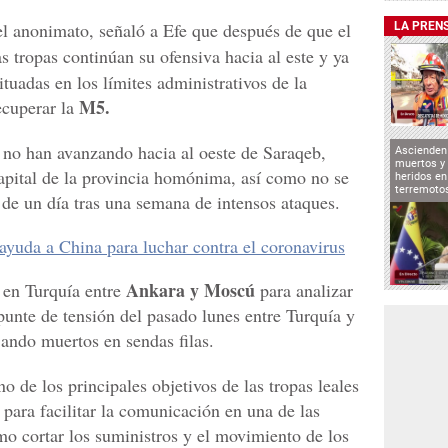
 el anonimato, señaló a Efe que después de que el
LA PREN
s tropas continúan su ofensiva hacia al este y ya
tuadas en los límites administrativos de la
M5.
recuperar la
s no han avanzando hacia al oeste de Saraqeb,
Ascienden 
muertos y 
capital de la provincia homónima, así como no se
heridos en
terremoto
e un día tras una semana de intensos ataques.
ayuda a China para luchar contra el coronavirus
Ankara y Moscú
 en Turquía entre
para analizar
epunte de tensión del pasado lunes entre Turquía y
jando muertos en sendas filas.
 de los principales objetivos de las tropas leales
 para facilitar la comunicación en una de las
como cortar los suministros y el movimiento de los