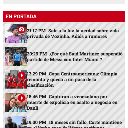
EN PORTADA
21:17 PM
Sale a la luz la verdad sobre vida
privada de Vozinha: Adiós a rumores
20:29 PM
¿Por qué Said Martínez suspendió
partido de Messi con Inter Miami ?
13:29 PM
Copa Centroamericana: Olimpia
remonta y queda a un paso de la
clasificación
18:46 PM
Capturan a venezolano por
muerte de expolicía en asalto a negocio en
Danlí
19:00 PM
18 meses sin fallo: Corte mantiene
en el limbo caso de líderes garífunas