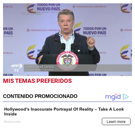
0
MIS TEMAS PREFERIDOS
seconds
of
1
minute,
21
seconds