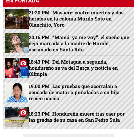
EN PORTADA
21:20 PM
Masacre: cuatro muertos y dos
heridos en la colonia Murilo Soto en
Olanchito, Yoro
20:16 PM
“Mamá, ya me voy”: el sueño que
dejó marcada a la madre de Harold,
asesinado en Santa Rita
18:43 PM
Del Motagua a segunda,
hondureño se va del Barça y noticia en
Olimpia
19:00 PM
Las pruebas que acorralan a
acusada de matar a puñaladas a su hija
recién nacida
18:23 PM
Hondureña muere tras caer por
las gradas de su casa en San Pedro Sula