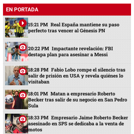
EN PORTADA
15:21 PM
Real España mantiene su paso
perfecto tras vencer al Génesis PN
20:22 PM
Impactante revelación: FBI
destapa plan para asesinar a Messi
18:28 PM
Fabio Lobo rompe el silencio tras
salir de prisión en USA y revela quiénes lo
visitaban
18:01 PM
Matan a empresario Roberto
Becker tras salir de su negocio en San Pedro
Sula
18:33 PM
Empresario Jaime Roberto Becker
asesinado en SPS se dedicaba a la venta de
motos