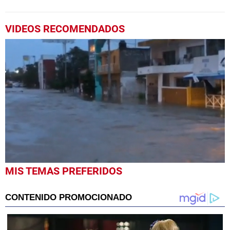
VIDEOS RECOMENDADOS
0
MIS TEMAS PREFERIDOS
seconds
of
1
minute,
5
seconds