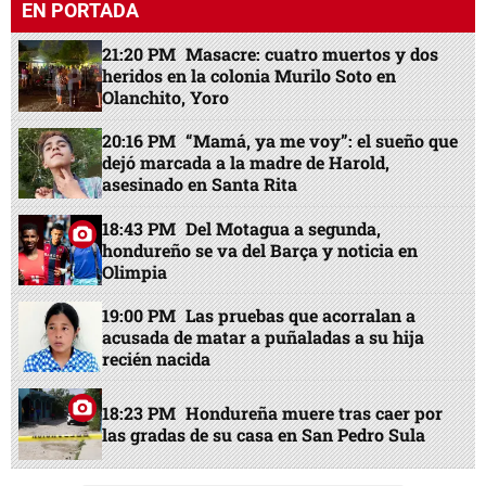
EN PORTADA
21:20 PM
Masacre: cuatro muertos y dos
heridos en la colonia Murilo Soto en
Olanchito, Yoro
20:16 PM
“Mamá, ya me voy”: el sueño que
dejó marcada a la madre de Harold,
asesinado en Santa Rita
18:43 PM
Del Motagua a segunda,
hondureño se va del Barça y noticia en
Olimpia
19:00 PM
Las pruebas que acorralan a
acusada de matar a puñaladas a su hija
recién nacida
18:23 PM
Hondureña muere tras caer por
las gradas de su casa en San Pedro Sula