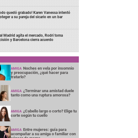
odo quedó grabado! Karen Vanessa intentó
oteger a su pareja del sicario en un bar
al Madrid agita el mercado, Rodri toma
cisión y Barcelona cierra acuerdo
Noches en vela por insomnio
AMIGA
y preocupación, ¿qué hacer para
tratarlo?
¿Terminar una amistad duele
AMIGA
tanto como una ruptura amorosa?
¿Cabello largo o corto? Elige tu
AMIGA
corte según tu cuello
Entre mujeres: guía para
AMIGA
acompañar a su amiga o familiar con