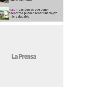
cáncer de mama
Las perras que tienen
AMIGA
cachorros pueden tener una vejez
más saludable