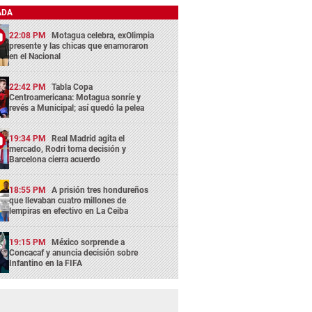
ADA
22:08 PM
Motagua celebra, exOlimpia
presente y las chicas que enamoraron
en el Nacional
22:42 PM
Tabla Copa
Centroamericana: Motagua sonríe y
revés a Municipal; así quedó la pelea
19:34 PM
Real Madrid agita el
mercado, Rodri toma decisión y
Barcelona cierra acuerdo
18:55 PM
A prisión tres hondureños
que llevaban cuatro millones de
lempiras en efectivo en La Ceiba
19:15 PM
México sorprende a
Concacaf y anuncia decisión sobre
Infantino en la FIFA