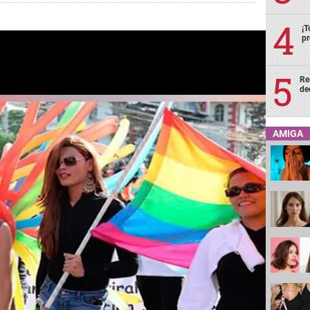
¡T
pr
Re
de
AMIGA