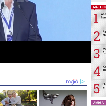
MÁS LEÍ
Aba
her
Fa
en
Mu
At
Co
Ba
El
an
AMIGA