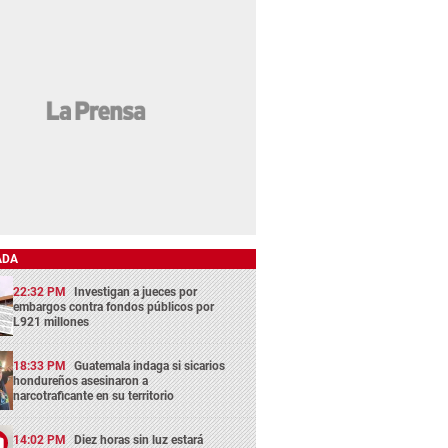
ADA
22:32 PM
Investigan a jueces por
embargos contra fondos públicos por
L921 millones
18:33 PM
Guatemala indaga si sicarios
hondureños asesinaron a
narcotraficante en su territorio
14:02 PM
Diez horas sin luz estará