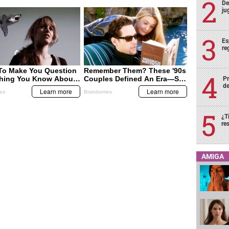
De
ju
Es
re
Pr
de
¿T
re
AMIGA