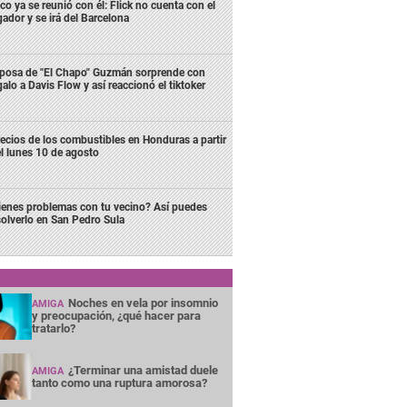
co ya se reunió con él: Flick no cuenta con el
gador y se irá del Barcelona
posa de "El Chapo" Guzmán sorprende con
galo a Davis Flow y así reaccionó el tiktoker
ecios de los combustibles en Honduras a partir
l lunes 10 de agosto
ienes problemas con tu vecino? Así puedes
solverlo en San Pedro Sula
Noches en vela por insomnio
AMIGA
y preocupación, ¿qué hacer para
tratarlo?
¿Terminar una amistad duele
AMIGA
tanto como una ruptura amorosa?