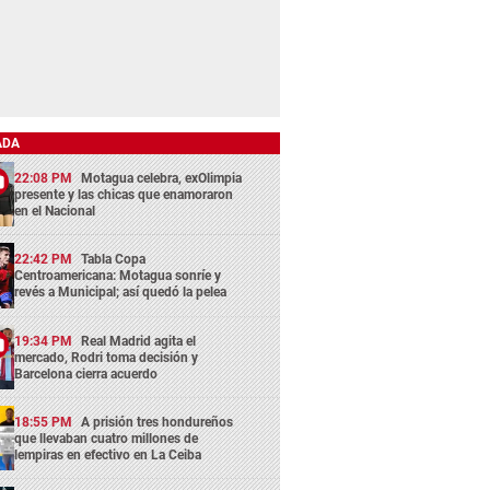
ADA
22:08 PM
Motagua celebra, exOlimpia
presente y las chicas que enamoraron
en el Nacional
22:42 PM
Tabla Copa
Centroamericana: Motagua sonríe y
revés a Municipal; así quedó la pelea
19:34 PM
Real Madrid agita el
mercado, Rodri toma decisión y
Barcelona cierra acuerdo
18:55 PM
A prisión tres hondureños
que llevaban cuatro millones de
lempiras en efectivo en La Ceiba