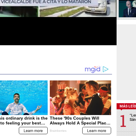
MÁS LEÍ
“Le
Sán