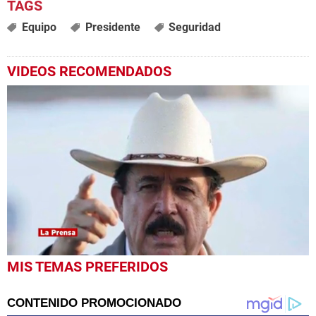
Equipo
Presidente
Seguridad
VIDEOS RECOMENDADOS
0
MIS TEMAS PREFERIDOS
seconds
of
1
minute,