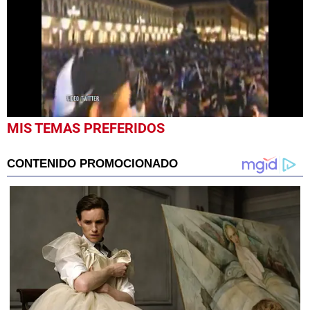
0
MIS TEMAS PREFERIDOS
seconds
of
35
seconds