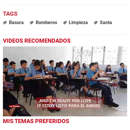
Basura
Bomberos
Limpieza
Santa
VIDEOS RECOMENDADOS
0
MIS TEMAS PREFERIDOS
seconds
of