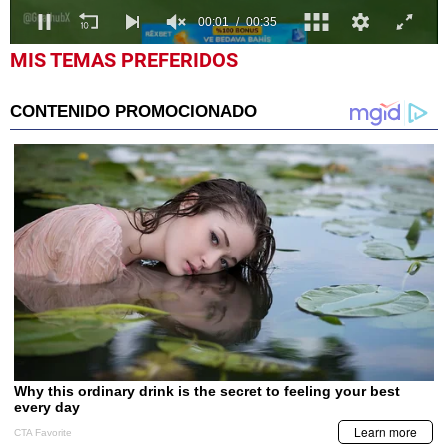
0
MIS TEMAS PREFERIDOS
seconds
of
35
seconds