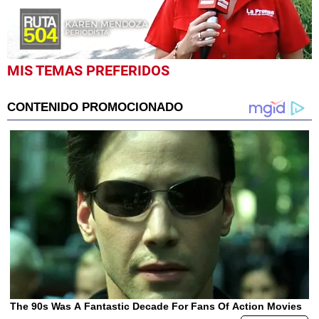
0
MIS TEMAS PREFERIDOS
seconds
of
4
minutes,
29
seconds