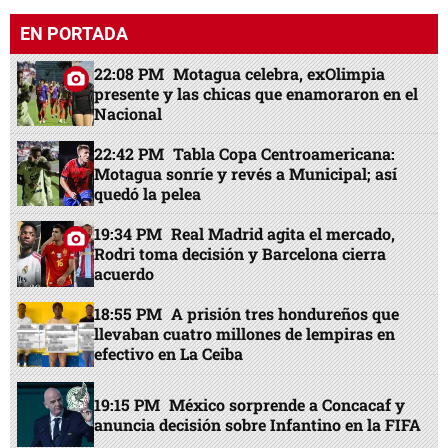
EN PORTADA
22:08 PM
Motagua celebra, exOlimpia
presente y las chicas que enamoraron en el
Nacional
22:42 PM
Tabla Copa Centroamericana:
Motagua sonríe y revés a Municipal; así
quedó la pelea
19:34 PM
Real Madrid agita el mercado,
Rodri toma decisión y Barcelona cierra
acuerdo
18:55 PM
A prisión tres hondureños que
llevaban cuatro millones de lempiras en
efectivo en La Ceiba
19:15 PM
México sorprende a Concacaf y
anuncia decisión sobre Infantino en la FIFA