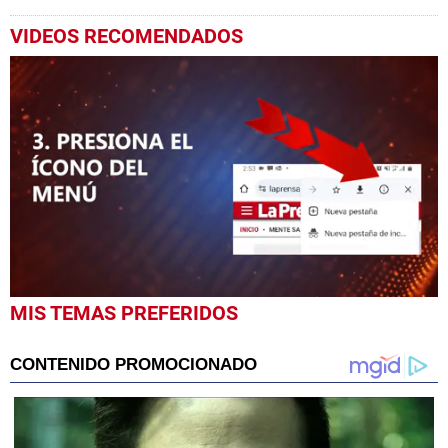
VIDEOS RECOMENDADOS
0
MIS TEMAS PREFERIDOS
seconds
of
39
seconds