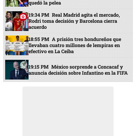
quedó la pelea
19:34 PM
Real Madrid agita el mercado,
Rodri toma decisión y Barcelona cierra
acuerdo
18:55 PM
A prisión tres hondureños que
llevaban cuatro millones de lempiras en
efectivo en La Ceiba
19:15 PM
México sorprende a Concacaf y
anuncia decisión sobre Infantino en la FIFA