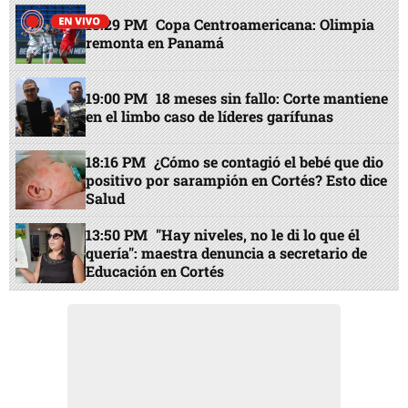
13:29 PM
Copa Centroamericana: Olimpia
remonta en Panamá
19:00 PM
18 meses sin fallo: Corte mantiene
en el limbo caso de líderes garífunas
18:16 PM
¿Cómo se contagió el bebé que dio
positivo por sarampión en Cortés? Esto dice
Salud
13:50 PM
"Hay niveles, no le di lo que él
quería": maestra denuncia a secretario de
Educación en Cortés