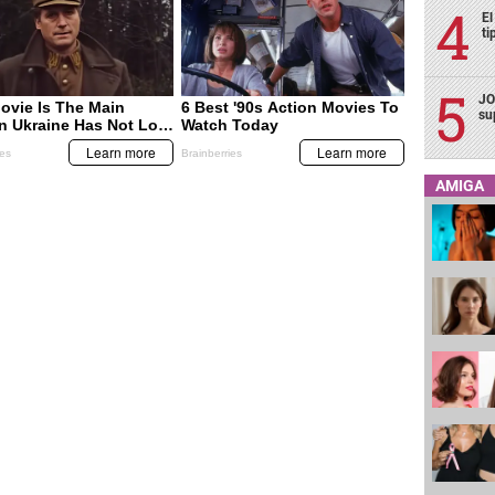
El
ti
JO
su
AMIGA