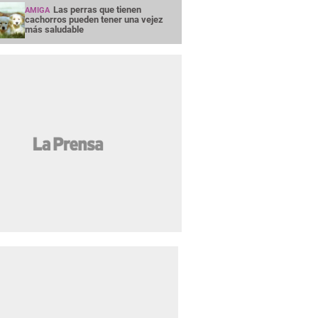
Las perras que tienen
AMIGA
cachorros pueden tener una vejez
más saludable