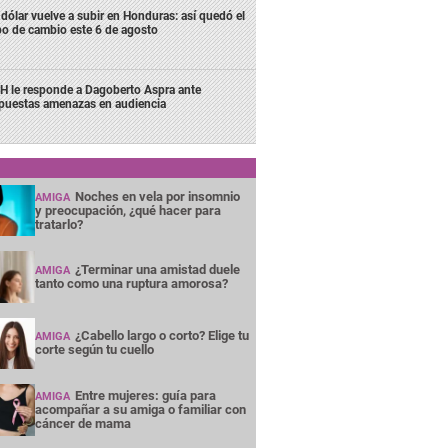
 dólar vuelve a subir en Honduras: así quedó el
po de cambio este 6 de agosto
H le responde a Dagoberto Aspra ante
puestas amenazas en audiencia
Noches en vela por insomnio
AMIGA
y preocupación, ¿qué hacer para
tratarlo?
¿Terminar una amistad duele
AMIGA
tanto como una ruptura amorosa?
¿Cabello largo o corto? Elige tu
AMIGA
corte según tu cuello
Entre mujeres: guía para
AMIGA
acompañar a su amiga o familiar con
cáncer de mama