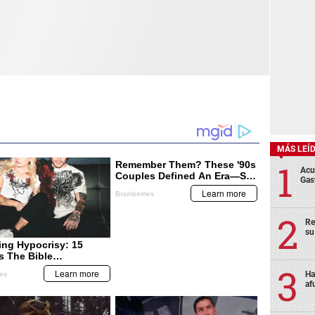
MÁS LEÍ
Acu
Gas
Re
su
Ha
af