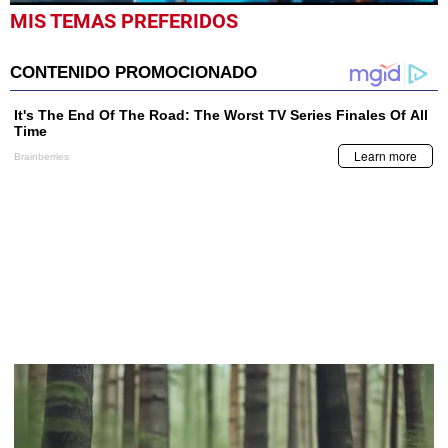
0
MIS TEMAS PREFERIDOS
seconds
of
2
minutes,
4
seconds