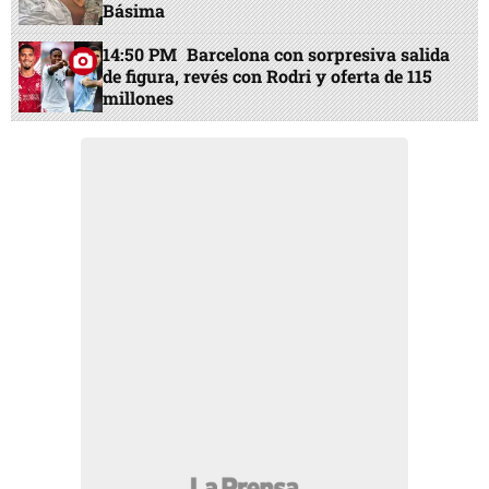
Básima
14:50 PM
Barcelona con sorpresiva salida
de figura, revés con Rodri y oferta de 115
millones