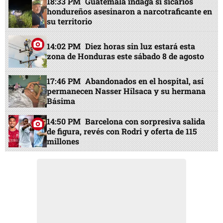
18:33 PM
Guatemala indaga si sicarios
hondureños asesinaron a narcotraficante en
su territorio
14:02 PM
Diez horas sin luz estará esta
zona de Honduras este sábado 8 de agosto
17:46 PM
Abandonados en el hospital, así
permanecen Nasser Hilsaca y su hermana
Básima
14:50 PM
Barcelona con sorpresiva salida
de figura, revés con Rodri y oferta de 115
millones