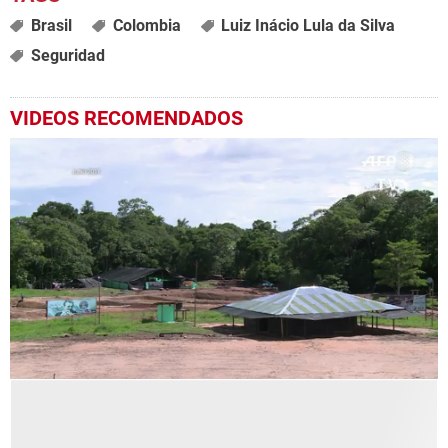
Brasil
Colombia
Luiz Inácio Lula da Silva
Seguridad
VIDEOS RECOMENDADOS
0
seconds
of
1