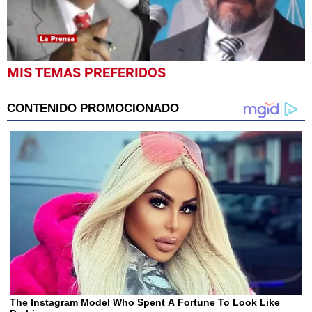
0
MIS TEMAS PREFERIDOS
seconds
of
1
minute,
0