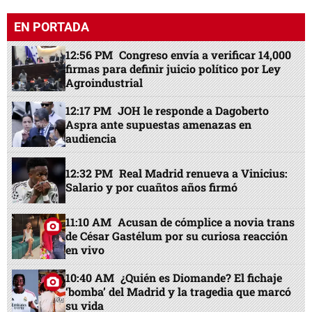
EN PORTADA
12:56 PM
Congreso envía a verificar 14,000
firmas para definir juicio político por Ley
Agroindustrial
12:17 PM
JOH le responde a Dagoberto
Aspra ante supuestas amenazas en
audiencia
12:32 PM
Real Madrid renueva a Vinicius:
Salario y por cuañtos años firmó
11:10 AM
Acusan de cómplice a novia trans
de César Gastélum por su curiosa reacción
en vivo
10:40 AM
¿Quién es Diomande? El fichaje
‘bomba’ del Madrid y la tragedia que marcó
su vida