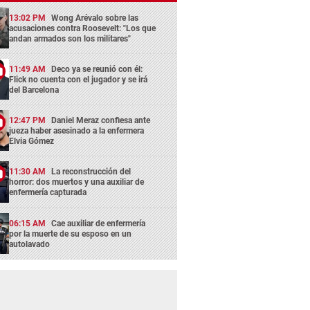
13:02 PM
Wong Arévalo sobre las
acusaciones contra Roosevelt: "Los que
andan armados son los militares"
11:49 AM
Deco ya se reunió con él:
Flick no cuenta con el jugador y se irá
del Barcelona
12:47 PM
Daniel Meraz confiesa ante
jueza haber asesinado a la enfermera
Elvia Gómez
11:30 AM
La reconstrucción del
horror: dos muertos y una auxiliar de
enfermería capturada
06:15 AM
Cae auxiliar de enfermería
por la muerte de su esposo en un
autolavado