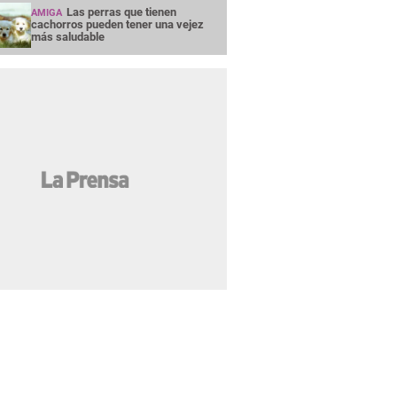
Las perras que tienen
AMIGA
cachorros pueden tener una vejez
más saludable