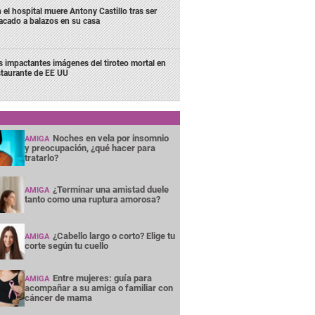
 el hospital muere Antony Castillo tras ser
acado a balazos en su casa
s impactantes imágenes del tiroteo mortal en
staurante de EE UU
Noches en vela por insomnio
AMIGA
y preocupación, ¿qué hacer para
tratarlo?
¿Terminar una amistad duele
AMIGA
tanto como una ruptura amorosa?
¿Cabello largo o corto? Elige tu
AMIGA
corte según tu cuello
Entre mujeres: guía para
AMIGA
acompañar a su amiga o familiar con
cáncer de mama