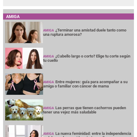
AMIGA
¿Terminar una amistad duele tanto como
AMIGA
una ruptura amorosa?
¿Cabello largo o corto? Elige tu corte según
AMIGA
tu cuello
Entre mujeres: guía para acompañar a su
AMIGA
amiga o familiar con cáncer de mama
Las perras que tienen cachorros pueden
AMIGA
tener una vejez más saludable
La nueva feminidad: entre la independencia
AMIGA