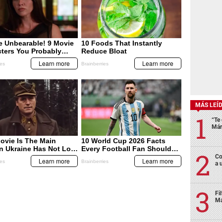
MÁS LEÍ
“Te 
Már
Co
a 
Fi
Má