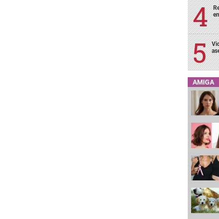
Re
en
Vi
as
AMIGA