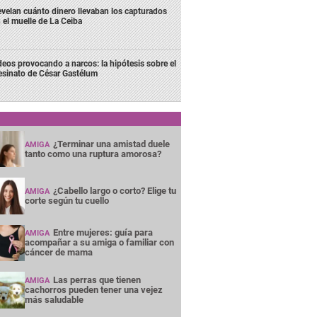
velan cuánto dinero llevaban los capturados
 el muelle de La Ceiba
deos provocando a narcos: la hipótesis sobre el
esinato de César Gastélum
¿Terminar una amistad duele
AMIGA
tanto como una ruptura amorosa?
¿Cabello largo o corto? Elige tu
AMIGA
corte según tu cuello
Entre mujeres: guía para
AMIGA
acompañar a su amiga o familiar con
cáncer de mama
Las perras que tienen
AMIGA
cachorros pueden tener una vejez
más saludable