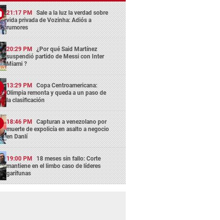
21:17 PM
Sale a la luz la verdad sobre
vida privada de Vozinha: Adiós a
rumores
20:29 PM
¿Por qué Said Martínez
suspendió partido de Messi con Inter
Miami ?
13:29 PM
Copa Centroamericana:
Olimpia remonta y queda a un paso de
la clasificación
18:46 PM
Capturan a venezolano por
muerte de expolicía en asalto a negocio
en Danlí
19:00 PM
18 meses sin fallo: Corte
mantiene en el limbo caso de líderes
garífunas