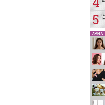
me
La
ti
AMIGA