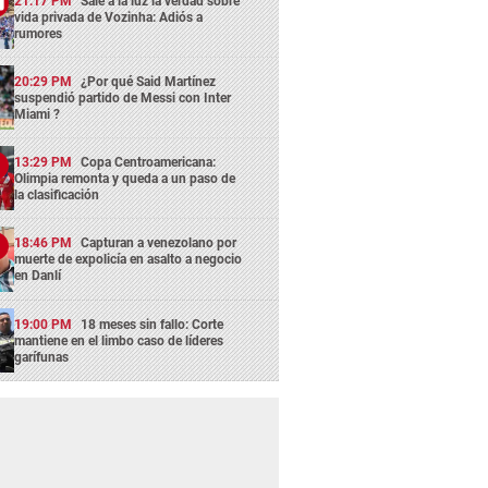
21:17 PM
Sale a la luz la verdad sobre
vida privada de Vozinha: Adiós a
rumores
20:29 PM
¿Por qué Said Martínez
suspendió partido de Messi con Inter
Miami ?
13:29 PM
Copa Centroamericana:
Olimpia remonta y queda a un paso de
la clasificación
18:46 PM
Capturan a venezolano por
muerte de expolicía en asalto a negocio
en Danlí
19:00 PM
18 meses sin fallo: Corte
mantiene en el limbo caso de líderes
garífunas