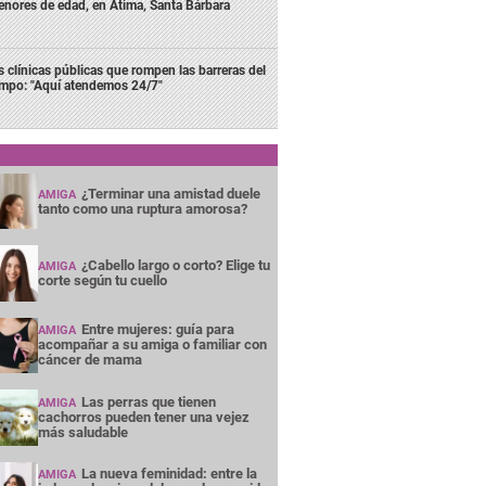
nores de edad, en Atima, Santa Bárbara
s clínicas públicas que rompen las barreras del
empo: "Aquí atendemos 24/7"
¿Terminar una amistad duele
AMIGA
tanto como una ruptura amorosa?
¿Cabello largo o corto? Elige tu
AMIGA
corte según tu cuello
Entre mujeres: guía para
AMIGA
acompañar a su amiga o familiar con
cáncer de mama
Las perras que tienen
AMIGA
cachorros pueden tener una vejez
más saludable
La nueva feminidad: entre la
AMIGA