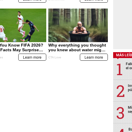
MÁS LEÍ
Fall
el o
In
pú
Mi
se
Ba