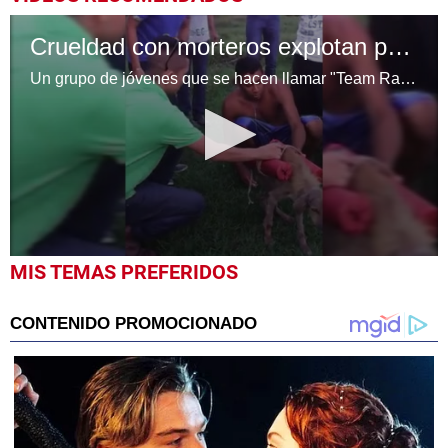
Crueldad con morteros explotan perro en Honduras
Un grupo de jóvenes que se hacen llamar "Team Racing" ataron dos enormes morteros al cuerpo de un inofensivo perro.
0
MIS TEMAS PREFERIDOS
seconds
of
1
minute,
53
seconds