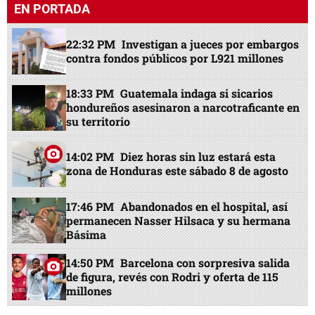
EN PORTADA
22:32 PM
Investigan a jueces por embargos
contra fondos públicos por L921 millones
18:33 PM
Guatemala indaga si sicarios
hondureños asesinaron a narcotraficante en
su territorio
14:02 PM
Diez horas sin luz estará esta
zona de Honduras este sábado 8 de agosto
17:46 PM
Abandonados en el hospital, así
permanecen Nasser Hilsaca y su hermana
Básima
14:50 PM
Barcelona con sorpresiva salida
de figura, revés con Rodri y oferta de 115
millones