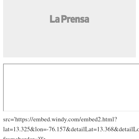
src='https://embed.windy.com/embed2.html?
lat=13.325&lon=-76.157&detailLat=13.368&detai
frameborder='0'>