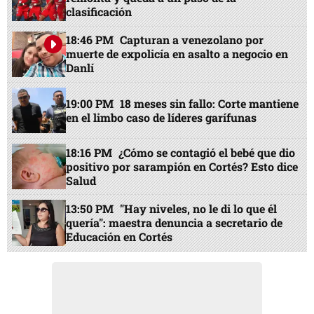
clasificación
18:46 PM
Capturan a venezolano por
muerte de expolicía en asalto a negocio en
Danlí
19:00 PM
18 meses sin fallo: Corte mantiene
en el limbo caso de líderes garífunas
18:16 PM
¿Cómo se contagió el bebé que dio
positivo por sarampión en Cortés? Esto dice
Salud
13:50 PM
"Hay niveles, no le di lo que él
quería": maestra denuncia a secretario de
Educación en Cortés