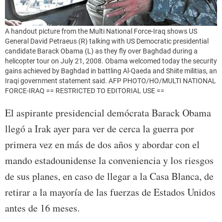
A handout picture from the Multi National Force-Iraq shows US
General David Petraeus (R) talking with US Democratic presidential
candidate Barack Obama (L) as they fly over Baghdad during a
helicopter tour on July 21, 2008. Obama welcomed today the security
gains achieved by Baghdad in battling Al-Qaeda and Shiite militias, an
Iraqi government statement said. AFP PHOTO/HO/MULTI NATIONAL
FORCE-IRAQ == RESTRICTED TO EDITORIAL USE ==
El aspirante presidencial demócrata Barack Obama
llegó a Irak ayer para ver de cerca la guerra por
primera vez en más de dos años y abordar con el
mando estadounidense la conveniencia y los riesgos
de sus planes, en caso de llegar a la Casa Blanca, de
retirar a la mayoría de las fuerzas de Estados Unidos
antes de 16 meses.