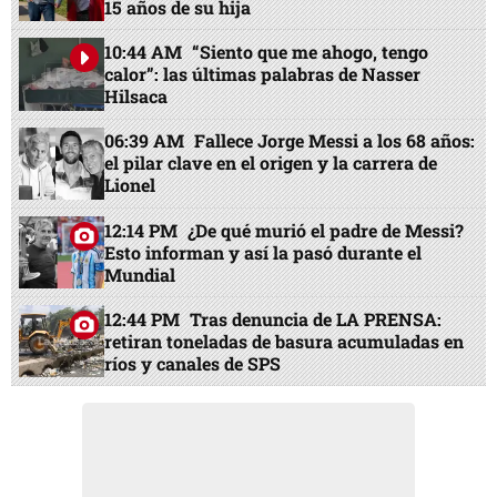
15 años de su hija
10:44 AM
“Siento que me ahogo, tengo
calor”: las últimas palabras de Nasser
Hilsaca
06:39 AM
Fallece Jorge Messi a los 68 años:
el pilar clave en el origen y la carrera de
Lionel
12:14 PM
¿De qué murió el padre de Messi?
Esto informan y así la pasó durante el
Mundial
12:44 PM
Tras denuncia de LA PRENSA:
retiran toneladas de basura acumuladas en
ríos y canales de SPS