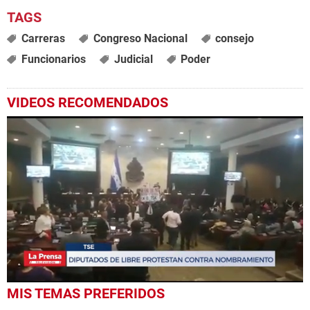
Carreras
Congreso Nacional
consejo
Funcionarios
Judicial
Poder
VIDEOS RECOMENDADOS
0
MIS TEMAS PREFERIDOS
seconds
of