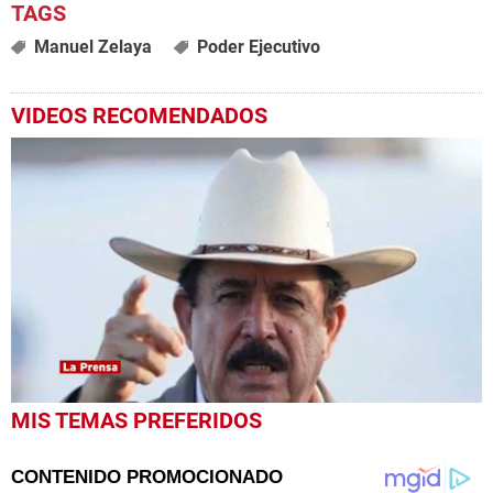
Manuel Zelaya
Poder Ejecutivo
VIDEOS RECOMENDADOS
0
MIS TEMAS PREFERIDOS
seconds
of
1
minute,