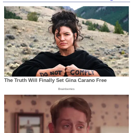
16
seconds
The Truth Will Finally Set Gina Carano Free
Brainberries