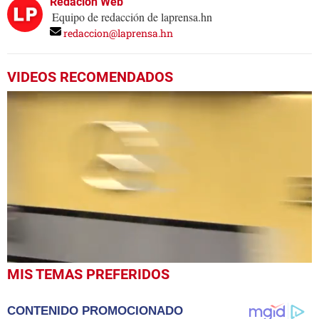
Redación Web
Equipo de redacción de laprensa.hn
redaccion@laprensa.hn
VIDEOS RECOMENDADOS
0
MIS TEMAS PREFERIDOS
seconds
of
1
CONTENIDO PROMOCIONADO
minute,