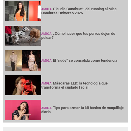
Claudia Canahuati: del running al Miss
AMIGA
Honduras Universo 2026
¿Cómo hacer que tus perros dejen de
AMIGA
pelear?
El “nude” se consolida como tendencia
AMIGA
Máscaras LED: la tecnología que
AMIGA
transforma el cuidado facial
Tips para armar tu kit básico de maquillaje
AMIGA
diario