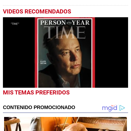
VIDEOS RECOMENDADOS
0
MIS TEMAS PREFERIDOS
seconds
of
1
minute,
31
seconds