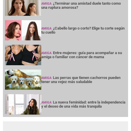
¿Terminar una amistad duele tanto como
AMIGA
una ruptura amorosa?
¿Cabello largo o corto? Elige tu corte según
AMIGA
tu cuello
Entre mujeres: guía para acompañar a su
AMIGA
amiga o familiar con cáncer de mama
Las perras que tienen cachorros pueden
AMIGA
tener una vejez más saludable
La nueva feminidad: entre la independencia
AMIGA
y el deseo de una vida más tranquila