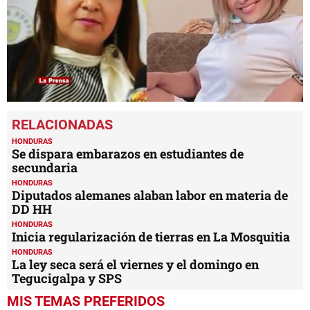
0
seconds
of
55
HONDURAS
seconds
Se dispara embarazos en estudiantes de
secundaria
HONDURAS
Diputados alemanes alaban labor en materia de
DD HH
HONDURAS
Inicia regularización de tierras en La Mosquitia
HONDURAS
La ley seca será el viernes y el domingo en
Tegucigalpa y SPS
MIS TEMAS PREFERIDOS